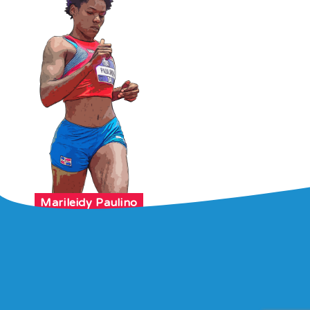
Marileidy Paulino
Atletismo