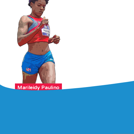
Marileidy Paulino
Atletismo