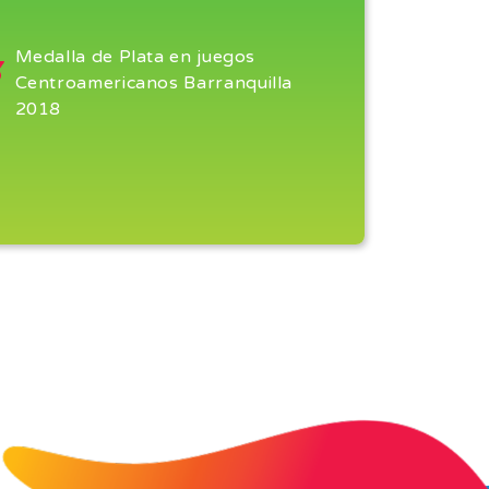
Medalla de Plata en juegos
Centroamericanos Barranquilla
2018