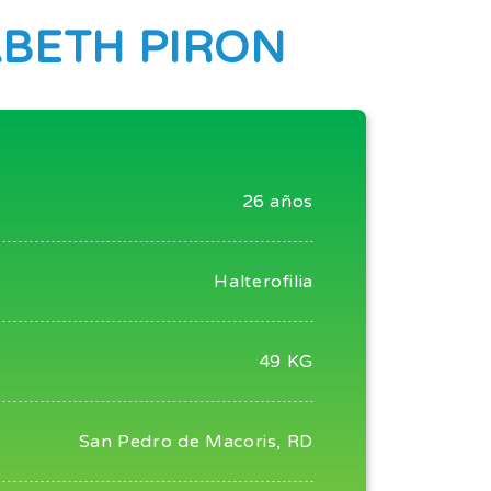
ABETH PIRON
26 años
Halterofilia
49 KG
San Pedro de Macoris, RD